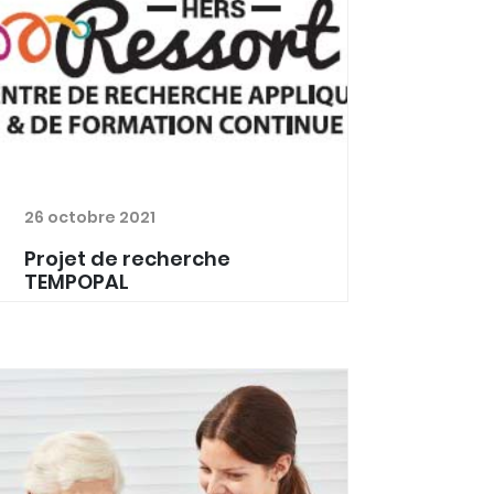
26 octobre 2021
Projet de recherche
TEMPOPAL
Il s'agit d'un projet de recherche non-
interventionnel (méthode qualitative
par entretiens semi-dirigés), financé
par la FWB, et mené par le Centre
Ressort de la Haute Ecole Robert
Schuman - centre de...