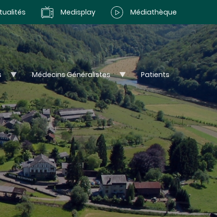
tualités
Medisplay
Médiathèque
s
Médecins Généralistes
Patients