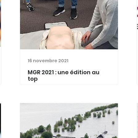
16 novembre 2021
MGR 2021 : une édition au
top
Les 9 et 10 novembre s'est déroulée
au Vaya Mundo de Houffalize la 7e
édition des "Journées découvertes de
la médecine générale rurale". En deux
demi-journées, 23 ateliers
thématiques ont été proposé...