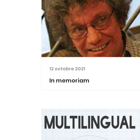
12 octobre 2021
In memoriam
C'est avec une profonde tristesse
que nous avons appris le décès ce
dimanche soir du Dr Jean Laperche,
médecin généraliste à la MM de
Barvaux. Le Dr Laperche était l'un des
pionniers des projets d'at...