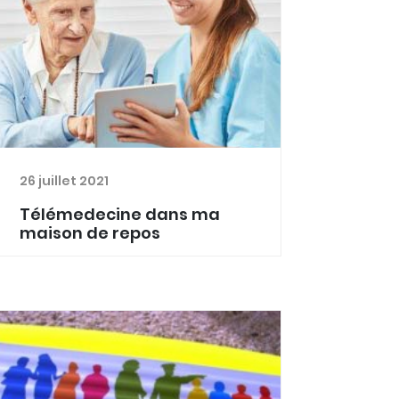
26 juillet 2021
Télémedecine dans ma
maison de repos
Au vu des difficultés auxquelles les
maisons de repos ont été
confrontées durant cette pandémie,
la Province de Luxembourg a
décidé de consacrer des moyens à
l’amélioration de la prise en charge, à
la...