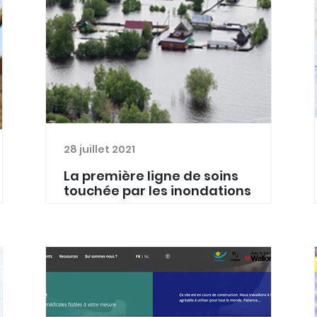
28 juillet 2021
La première ligne de soins
touchée par les inondations
Face à l'ampleur des inondations en
Wallonie, la solidarité s'organise au
sein de la profession médicale, de
même que la mise en place de
postes médicaux avancés pour
répondre aux très nombreux besoin...