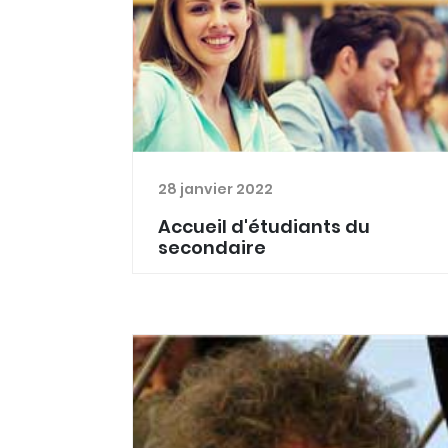
28 janvier 2022
Accueil d'étudiants du
secondaire
Dans le cadre de la promotion du
métier de médecin en milieu rural,
nous développons actuellement
toute une série d'actions à
destination des étudiants du
secondaire. La raison de ce type de
démarch...