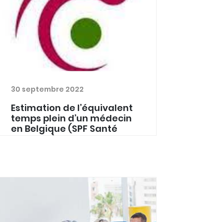
30 septembre 2022
Estimation de l’équivalent
temps plein d’un médecin
en Belgique (SPF Santé
Publique)
Le débat sur le temps de travail "
normal " des MG est ouvert. La cellule
de planification du SPF Santé publique
vient de lancer une étude visant à
améliorer l'estimation d'un équivalent
temps plein (...