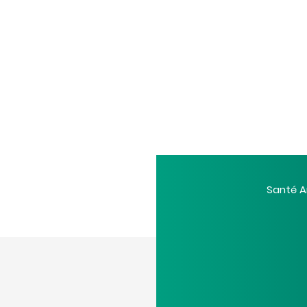
La pénurie des infirmier·es (hôpital, à
domicile et en MR/M...
Santé A