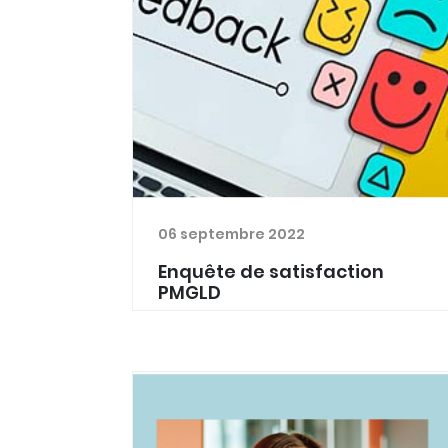
inhibiteur de la pompe à prot...
06 septembre 2022
Enquête de satisfaction
PMGLD
Nous fêtons cette année les 10 ans de
l'asbl PMGLD. A cette occasion, nous
serions heureux d’avoir l'avis des
médecins généralistes travaillant
dans ces postes de garde. Nous
lançons donc une enquêt...