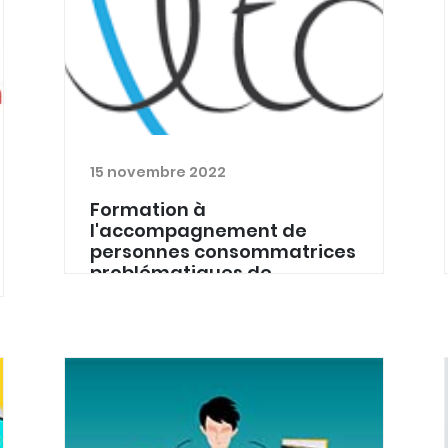
15 novembre 2022
Formation à
l'accompagnement de
personnes consommatrices
problématiques de
boissons alcoolisées
En 2021, le réseau Alto, Alternative aux
toxicomanies asbl, s’est lancé dans
un projet de sensibilisation et de
formation à l’accompagnement de
personnes consommatrices
problématiques de boissons alco...