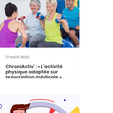
17 août 2022
ChroniActiv’ : « L’activité
physique adaptée sur
prescription médicale »
L’activité physique adaptée (APA) est
apparue au Québec dans les années
70. Elle est aujourd’hui plus que jamais
recommandée dans la prévention et
le traitement de très nombreuses