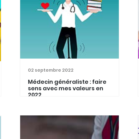
02 septembre 2022
Médecin généraliste : faire
sens avec mes valeurs en
2022
Santé Ardenne a répondu cette
année à un appel à projets du Fonds
Daniel De Coninck, géré par la
Fondation Roi Baudouin, sur le bien-
être du travailleur de la première ligne