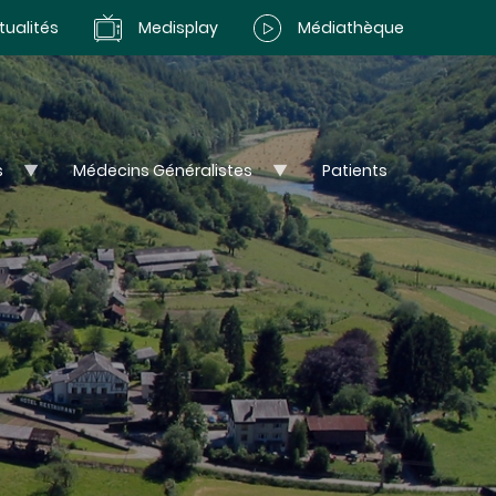
tualités
Medisplay
Médiathèque
s
Médecins Généralistes
Patients