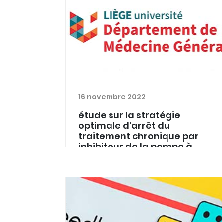
16 novembre 2022
étude sur la stratégie
optimale d'arrêt du
traitement chronique par
inhibiteur de la pompe à
protons
Le Département de Médecine
Générale de L'ULiège a besoin de vous
pour une nouvelle étude qui vise à
déterminer la stratégie optimale
d'arrêt du traitement chronique par