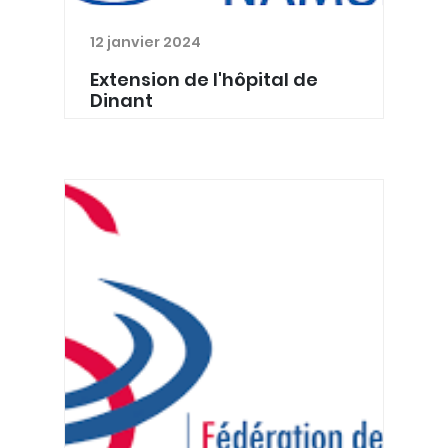
12 janvier 2024
Extension de l'hôpital de
Dinant
Le CHU UCL Namur site de Dinant va,
dès l’année prochaine, se lancer dans
des travaux d’agrandissement.
L’hôpital verra ainsi sa superficie
s’agrandir d’un quart. Au programme
notamment : un laboratoi...