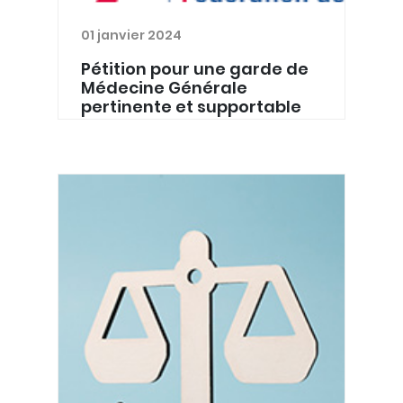
01 janvier 2024
Pétition pour une garde de
Médecine Générale
pertinente et supportable
Chères Citoyennes, chers Citoyens,
Cette pétition émane de vos
médecins généralistes et de leurs
organisations respectives dont la
FAGW, unies au sein du CMG, le
Collège de Médecine Générale. En
sig...