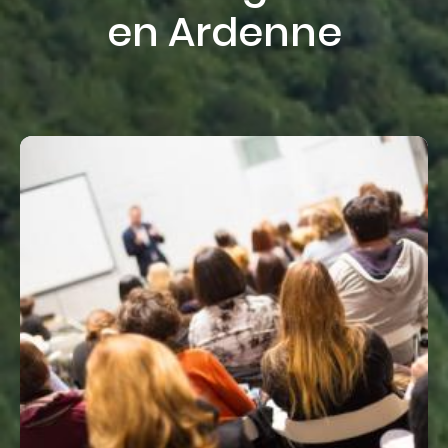
en Ardenne
A
P