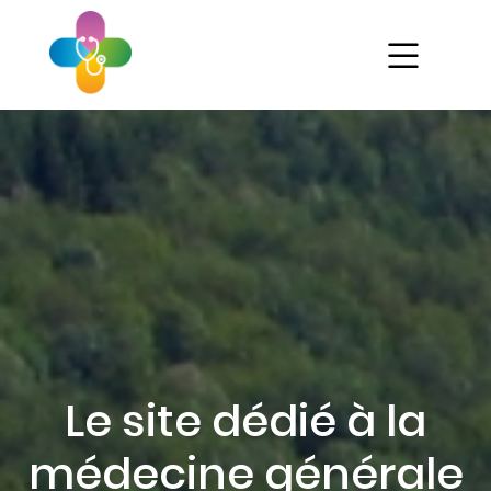
Aller
au
contenu
principal
Ét
As
Mé
Gé
Pa
Le site dédié à la
médecine générale