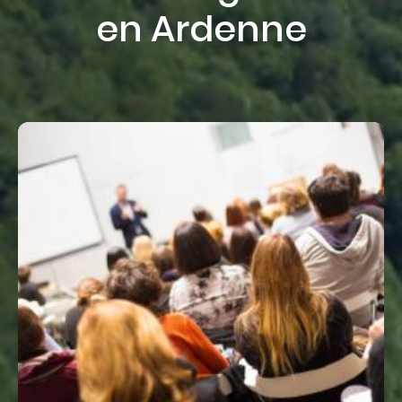
en Ardenne
A
P