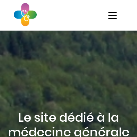
Aller
au
contenu
principal
Ét
As
Mé
Gé
Pa
Le site dédié à la
médecine générale