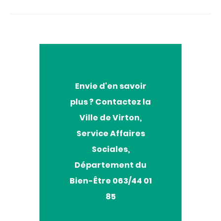
Envie
Envie d'en savoir
d'en
plus ? Contactez la
savoir
plus
Ville de Virton,
?
Service Affaires
Sociales,
Département du
Bien-Être 063/44 01
85