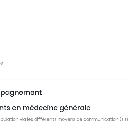
ge
compagnement
tants en médecine générale
 population via les différents moyens de communication (sit