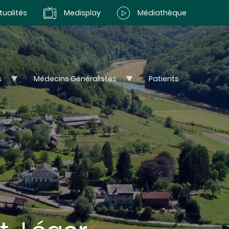
tualités
Medisplay
Médiathèque
s
Médecins Généralistes
Patients