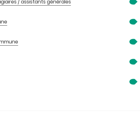
agiaires / assistants générales
une
 commune