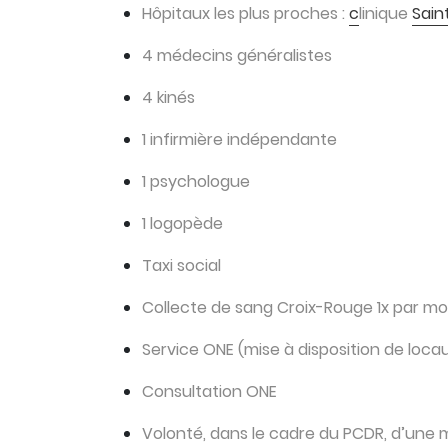
Hôpitaux les plus proches :
c
linique
Sain
4 médecins généralistes
4 kinés
1 infirmière indépendante
1 psychologue
1 logopède
Taxi social
Collecte de sang Croix-Rouge 1x par mois
Service ONE (mise à disposition de loca
Consultation ONE
Volonté, dans le cadre du PCDR, d’une 