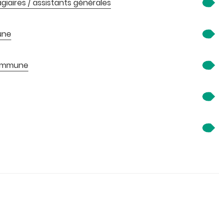
agiaires / assistants générales
une
 commune