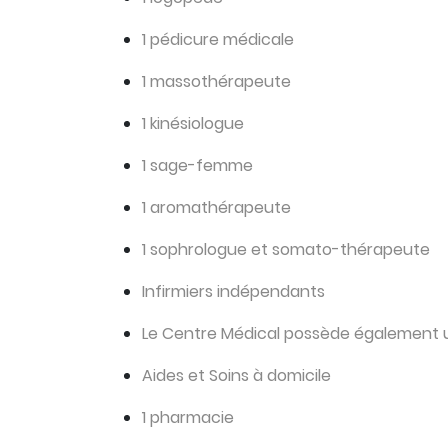
1 pédicure médicale
1 massothérapeute
1 kinésiologue
1 sage-femme
1 aromathérapeute
1 sophrologue et somato-thérapeute
Infirmiers indépendants
Le Centre Médical possède également un
Aides et Soins à domicile
1 pharmacie