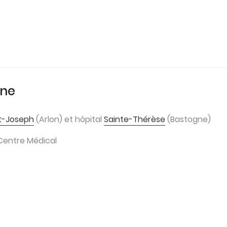
une
t-Joseph
(Arlon) et hôpital
Sainte-Thérèse
(Bastogne)
Centre Médical