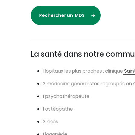
Rechercher un MDS
La santé dans notre comm
Hôpitaux les plus proches : clinique
Sain
3 médecins généralistes regroupés en 
1 psychothérapeute
1 ostéopathe
3 kinés
1 logopède