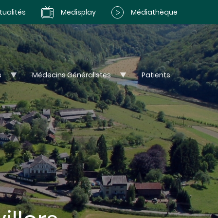
tualités
Medisplay
Médiathèque
s
Médecins Généralistes
Patients