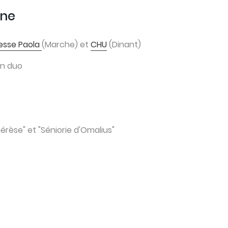
une
cesse Paola
(Marche) et
CHU
(Dinant)
en duo
érèse" et "Séniorie d'Omalius"