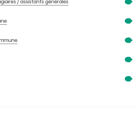
agiaires / assistants générales
une
 commune