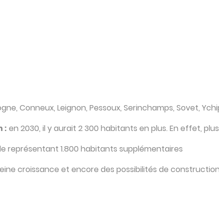
ogne, Conneux, Leignon, Pessoux, Serinchamps, Sovet, Ych
 :
en 2030, il y aurait 2 300 habitants en plus. En effet, plu
le représentant 1.800 habitants supplémentaires
leine croissance et encore des possibilités de constructio