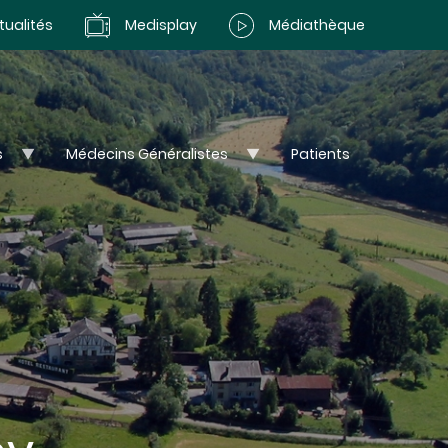
tualités
Medisplay
Médiathèque
s
Médecins Généralistes
Patients