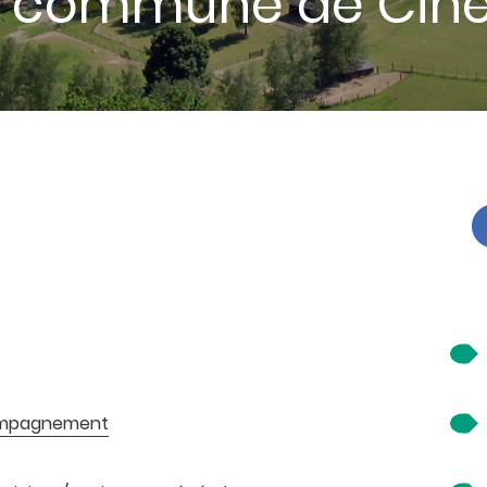
r : commune de Cin
compagnement