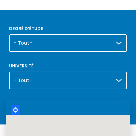
A
Contenu
DEGRÉ D'ÉTUDE
UNIVERSITÉ
P