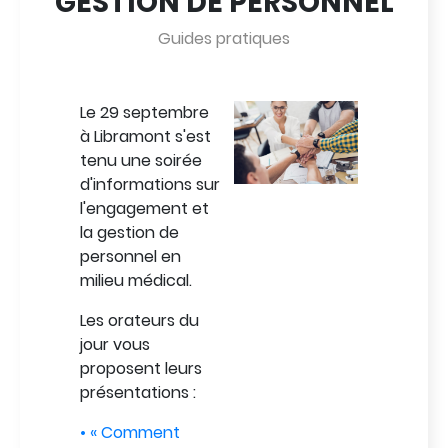
GESTION DE PERSONNEL
A
Collection
Guides pratiques
de
la
capsule
Body
Le 29 septembre
Image
à Libramont s'est
tenu une soirée
d'informations sur
l'engagement et
la gestion de
P
personnel en
milieu médical.
Les orateurs du
jour vous
proposent leurs
présentations :
• « Comment