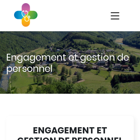
Aller
au
contenu
principal
Ét
Engagement et gestion de
As
personnel
Mé
Gé
Pa
ENGAGEMENT ET