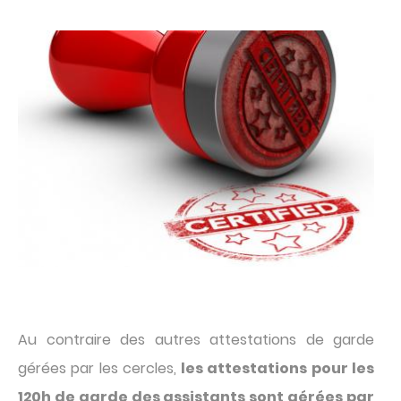
Contenu
A
im
P
Texte
Au contraire des autres attestations de garde
gérées par les cercles,
les attestations pour les
120h de garde des assistants sont gérées par